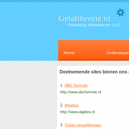
Getaltheorie.nl
Powered by: Wiskunde.net - 8.5.2
Home
Onderwerp
Deelnemende sites binnen ons 
1.
ABC formule
http://www.abcformule.nl
2.
Algebra
http://www.algebra.nl
3.
Cirkel vergelijkingen